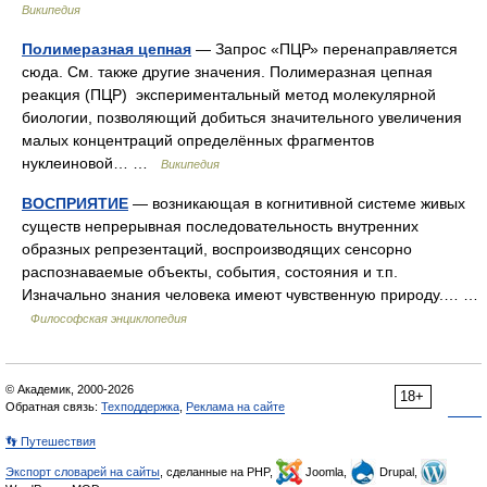
Википедия
Полимеразная цепная
— Запрос «ПЦР» перенаправляется
сюда. Cм. также другие значения. Полимеразная цепная
реакция (ПЦР) экспериментальный метод молекулярной
биологии, позволяющий добиться значительного увеличения
малых концентраций определённых фрагментов
нуклеиновой… …
Википедия
ВОСПРИЯТИЕ
— возникающая в когнитивной системе живых
существ непрерывная последовательность внутренних
образных репрезентаций, воспроизводящих сенсорно
распознаваемые объекты, события, состояния и т.п.
Изначально знания человека имеют чувственную природу.… …
Философская энциклопедия
© Академик, 2000-2026
18+
Обратная связь:
Техподдержка
,
Реклама на сайте
👣 Путешествия
Экспорт словарей на сайты
, сделанные на PHP,
Joomla,
Drupal,